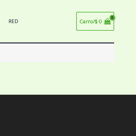
RED
Carro/
$
0