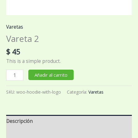
Varetas
Vareta 2
$
45
This is a simple product.
Vareta
Añadir al carrito
2
cantidad
SKU:
woo-hoodie-with-logo
Categoría:
Varetas
Descripción
Información adicional