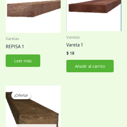
Varetas
Varetas
Vareta 1
REPISA 1
$
18
Leer más
Añadir al carrito
¡Oferta!
¡Oferta!