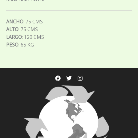
ANCHO
: 75 CMS
ALTO
: 75 CMS
LARGO
: 120 CMS
PESO
: 65 KG