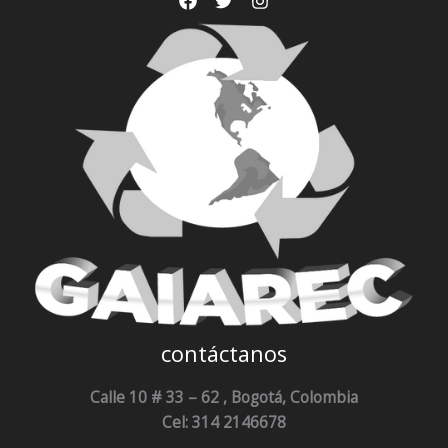
contáctanos
Calle 10 # 33 – 62 , Bogotá, Colombia
Cel: 314 2146678