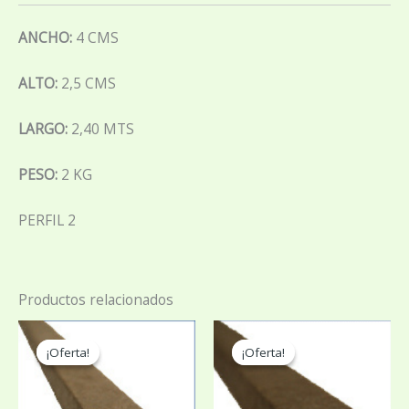
ANCHO:
4 CMS
ALTO:
2,5 CMS
LARGO:
2,40 MTS
PESO:
2 KG
PERFIL 2
Productos relacionados
¡Oferta!
¡Oferta!
¡Oferta!
¡Oferta!